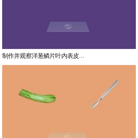
制作并观察洋葱鳞片叶内表皮...