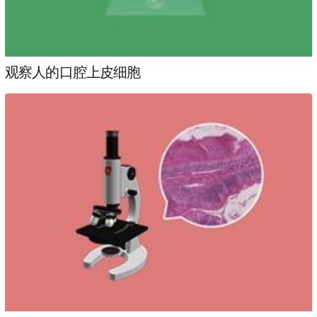
观察人的口腔上皮细胞