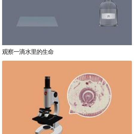
观察一滴水里的生命