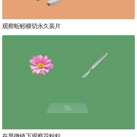
观察蚯蚓横切永久装片
在显微镜下观察花粉粒