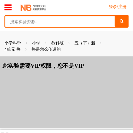
跳到主要内容
toggle menu
登录/注册
find
小学科学
小学
教科版
五（下）新
4单元 热
热是怎么传递的