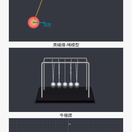
类碰撞-绳模型
牛顿摆